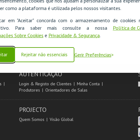
nsentimento, cookies que nos ajudam a personalizar a sua experiên
er como a plataforma é utilizada pelos nossos visitantes.
icar em "Aceitar" concorda com o armazenamento de cookies 
ositivo. Para saber mais consulte a nossa
Política de 
ações Sobre Cookies
e
Privacidade & Segurança
.
itar
Rejeitar não essenciais
Gerir Preferências
AUTENTICAÇÃO
s
Login & Registo de Clientes
Minha Conta
Produtores
Orientadores de Salas
PROJECTO
Quem Somos
Visão Global