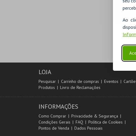
seu co
perceb
Ao cl
disp
Inform
Ace
LOJA
Pesquisar
Carrinho de compras
Eventos
Cartõe
Produtos
Livro de Reclamações
INFORMAÇÕES
Como Comprar
Privacidade & Segurança
Condições Gerais
FAQ
Política de Cookies
Pontos de Venda
Dados Pessoais