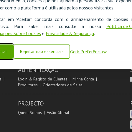
nsentimento, cookies que nos ajudam a personalizar a sua experiên
er como a plataforma é utilizada pelos nossos visitantes.
icar em "Aceitar" concorda com o armazenamento de cookies 
ositivo. Para saber mais consulte a nossa
Política de 
ações Sobre Cookies
e
Privacidade & Segurança
.
itar
Rejeitar não essenciais
Gerir Preferências
AUTENTICAÇÃO
s
Login & Registo de Clientes
Minha Conta
Produtores
Orientadores de Salas
PROJECTO
Quem Somos
Visão Global