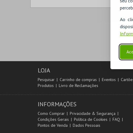
seu co
perceb
PRAIA DAS ROCAS
PRAIA DAS ROCAS
Ao cl
disp
MAIS INFO
MAIS INFO
Inform
COMPRAR
COMPRAR
Ace
LOJA
Pesquisar
Carrinho de compras
Eventos
Cartõe
Produtos
Livro de Reclamações
INFORMAÇÕES
Como Comprar
Privacidade & Segurança
Condições Gerais
Política de Cookies
FAQ
Pontos de Venda
Dados Pessoais