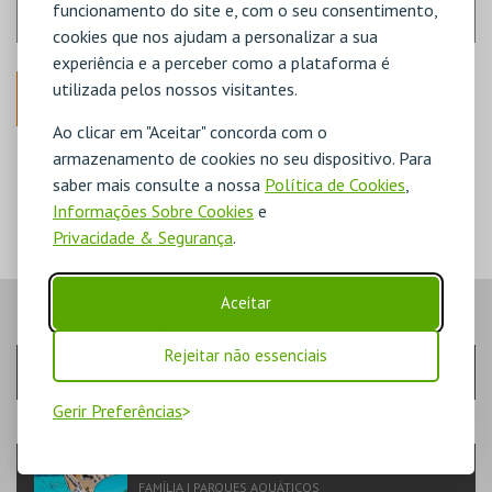
funcionamento do site e, com o seu consentimento,
cookies que nos ajudam a personalizar a sua
experiência e a perceber como a plataforma é
utilizada pelos nossos visitantes.
ANTERIOR
Ao clicar em "Aceitar" concorda com o
DISPONÍVEL
armazenamento de cookies no seu dispositivo. Para
POUCO DISPONÍVEL
saber mais consulte a nossa
Política de Cookies
,
ESGOTADO
Informações Sobre Cookies
e
Privacidade & Segurança
.
Aceitar
PASSO
- SESSÃO
Rejeitar não essenciais
Escolha a sessão pretendida
Gerir Preferências
PASSO
- EVENTO
PRAIA DAS ROCAS - ENTRADAS 2026
FAMÍLIA | PARQUES AQUÁTICOS