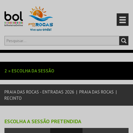
Olá,
iniciar sessão
PT
0
CARRINHO
2
»
ESCOLHA DA SESSÃO
EVENTOS
PRAIA DAS ROCAS - ENTRADAS 2026
|
PRAIA DAS ROCAS
|
CARTÕES
RECINTO
PRODUTOS
ESCOLHA A SESSÃO PRETENDIDA