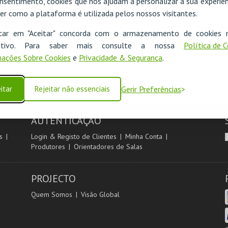
nsentimento, cookies que nos ajudam a personalizar a sua experiên
er como a plataforma é utilizada pelos nossos visitantes.
icar em "Aceitar" concorda com o armazenamento de cookies 
ositivo. Para saber mais consulte a nossa
Política de 
ações Sobre Cookies
e
Privacidade & Segurança
.
itar
Rejeitar não essenciais
Gerir Preferências
AUTENTICAÇÃO
s
Login & Registo de Clientes
Minha Conta
Produtores
Orientadores de Salas
PROJECTO
Quem Somos
Visão Global