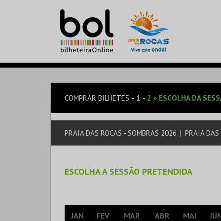
COMPRAR BILHETES
1
2
»
ESCOLHA DA SES
PRAIA DAS ROCAS - SOMBRAS 2026
|
PRAIA DAS
ESCOLHA A SESSÃO PRETENDIDA
JAN
FEV
MAR
ABR
MAI
JU