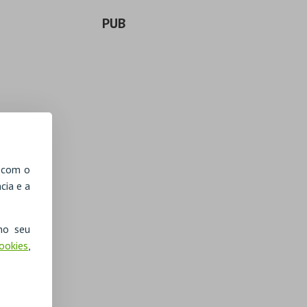
PUB
, com o
cia e a
no seu
Cookies
,