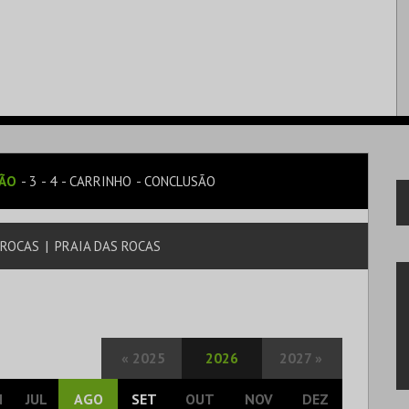
SÃO
3
4
CARRINHO
CONCLUSÃO
 ROCAS
|
PRAIA DAS ROCAS
«
2025
2026
2027
»
N
JUL
AGO
SET
OUT
NOV
DEZ