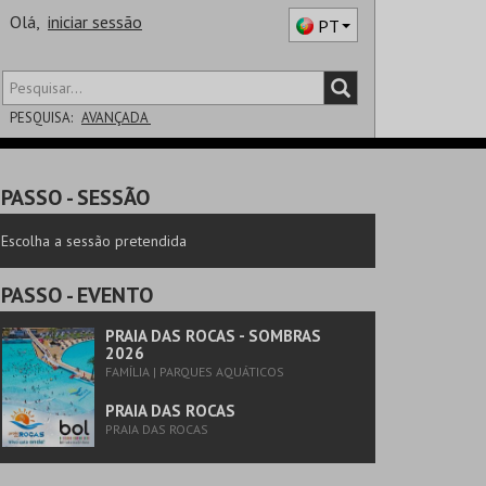
Olá,
iniciar sessão
PT
PESQUISA:
AVANÇADA
DISTRITO
PASSO
- SESSÃO
SALA
Escolha a sessão pretendida
PASSO
- EVENTO
PRAIA DAS ROCAS - SOMBRAS
2026
FAMÍLIA | PARQUES AQUÁTICOS
PRAIA DAS ROCAS
PRAIA DAS ROCAS