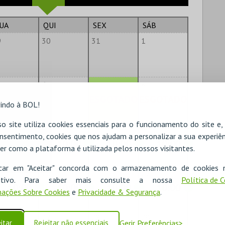
UA
QUI
SEX
SÁB
9
30
31
1
6
7
8
ESGOTADO
ESGOTADO
indo à BOL!
o site utiliza cookies essenciais para o funcionamento do site e
2
13
14
15
nsentimento, cookies que nos ajudam a personalizar a sua experiên
10:00
10:00
10:00
10:00
er como a plataforma é utilizada pelos nossos visitantes.
icar em "Aceitar" concorda com o armazenamento de cookies 
9
20
21
22
ositivo. Para saber mais consulte a nossa
Política de 
10:00
10:00
10:00
10:00
ações Sobre Cookies
e
Privacidade & Segurança
.
6
27
28
29
itar
Rejeitar não essenciais
Gerir Preferências