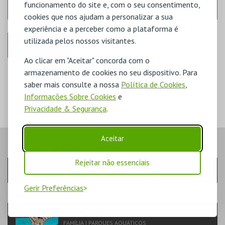
funcionamento do site e, com o seu consentimento,
cookies que nos ajudam a personalizar a sua
experiência e a perceber como a plataforma é
utilizada pelos nossos visitantes.
ANTERIOR
Ao clicar em "Aceitar" concorda com o
DISPONÍVEL
armazenamento de cookies no seu dispositivo. Para
POUCO DISPONÍVEL
saber mais consulte a nossa
Política de Cookies
,
ESGOTADO
Informações Sobre Cookies
e
Privacidade & Segurança
.
Aceitar
PASSO
- SESSÃO
Rejeitar não essenciais
Escolha a sessão pretendida
Gerir Preferências
PASSO
- EVENTO
PRAIA DAS ROCAS - ENTRADAS 2026
FAMÍLIA | PARQUES AQUÁTICOS