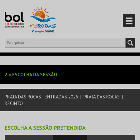
Olá,
iniciar sessão
PT
0
CARRINHO
2
»
ESCOLHA DA SESSÃO
EVENTOS
PRAIA DAS ROCAS - ENTRADAS 2026
|
PRAIA DAS ROCAS
|
CARTÕES
RECINTO
PRODUTOS
ESCOLHA A SESSÃO PRETENDIDA