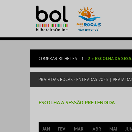
COMPRAR BILHETES
1
2
»
ESCOLHA DA SES
PRAIA DAS ROCAS - ENTRADAS 2026
|
PRAIA DA
ESCOLHA A SESSÃO PRETENDIDA
JAN
FEV
MAR
ABR
MAI
JU