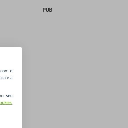
PUB
, com o
cia e a
no seu
Cookies
,