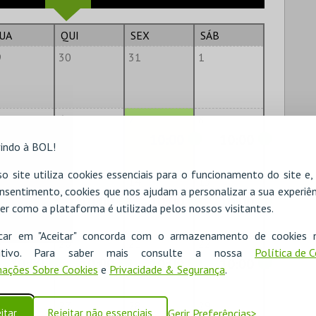
UA
QUI
SEX
SÁB
9
30
31
1
6
7
8
10:00
10:00
indo à BOL!
o site utiliza cookies essenciais para o funcionamento do site e
2
13
14
15
nsentimento, cookies que nos ajudam a personalizar a sua experiên
10:00
10:00
10:00
10:00
er como a plataforma é utilizada pelos nossos visitantes.
icar em "Aceitar" concorda com o armazenamento de cookies 
9
20
21
22
ositivo. Para saber mais consulte a nossa
Política de 
10:00
10:00
10:00
10:00
ações Sobre Cookies
e
Privacidade & Segurança
.
6
27
28
29
itar
Rejeitar não essenciais
Gerir Preferências