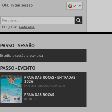
Olá,
iniciar sessão
PT
PESQUISA:
AVANÇADA
DISTRITO
PASSO
- SESSÃO
SALA
Escolha a sessão pretendida
PASSO
- EVENTO
PRAIA DAS ROCAS - ENTRADAS
2026
FAMÍLIA | PARQUES AQUÁTICOS
PRAIA DAS ROCAS
RECINTO