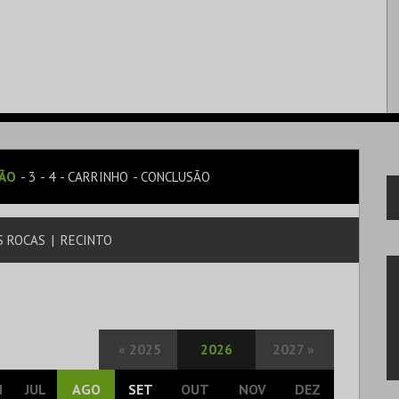
SÃO
3
4
CARRINHO
CONCLUSÃO
S ROCAS
|
RECINTO
«
2025
2026
2027
»
N
JUL
AGO
SET
OUT
NOV
DEZ