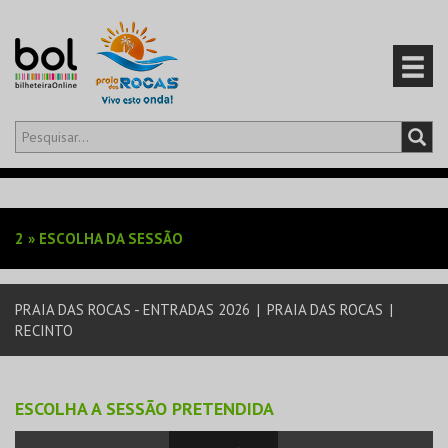
Olá,
iniciar sessão
PT
0
CARRINHO
2
»
ESCOLHA DA SESSÃO
EVENTOS
PRAIA DAS ROCAS - ENTRADAS 2026
|
PRAIA DAS ROCAS
|
CARTÕES
RECINTO
PRODUTOS
ESCOLHA A SESSÃO PRETENDIDA