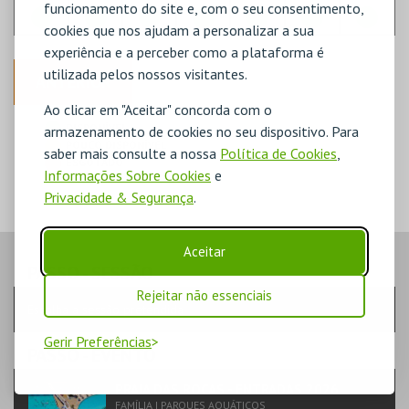
funcionamento do site e, com o seu consentimento,
cookies que nos ajudam a personalizar a sua
experiência e a perceber como a plataforma é
utilizada pelos nossos visitantes.
ANTERIOR
Ao clicar em "Aceitar" concorda com o
DISPONÍVEL
armazenamento de cookies no seu dispositivo. Para
POUCO DISPONÍVEL
saber mais consulte a nossa
Política de Cookies
,
ESGOTADO
Informações Sobre Cookies
e
Privacidade & Segurança
.
Aceitar
PASSO
- SESSÃO
Rejeitar não essenciais
Escolha a sessão pretendida
Gerir Preferências
PASSO
- EVENTO
PRAIA DAS ROCAS - ENTRADAS 2026
FAMÍLIA | PARQUES AQUÁTICOS