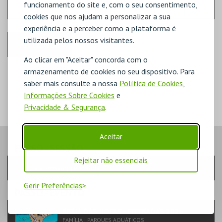
funcionamento do site e, com o seu consentimento,
cookies que nos ajudam a personalizar a sua
experiência e a perceber como a plataforma é
utilizada pelos nossos visitantes.
ANTERIOR
Ao clicar em "Aceitar" concorda com o
DISPONÍVEL
armazenamento de cookies no seu dispositivo. Para
POUCO DISPONÍVEL
saber mais consulte a nossa
Política de Cookies
,
ESGOTADO
Informações Sobre Cookies
e
Privacidade & Segurança
.
Aceitar
PASSO
- SESSÃO
Rejeitar não essenciais
Escolha a sessão pretendida
Gerir Preferências
PASSO
- EVENTO
PRAIA DAS ROCAS - ENTRADAS 2026
FAMÍLIA | PARQUES AQUÁTICOS