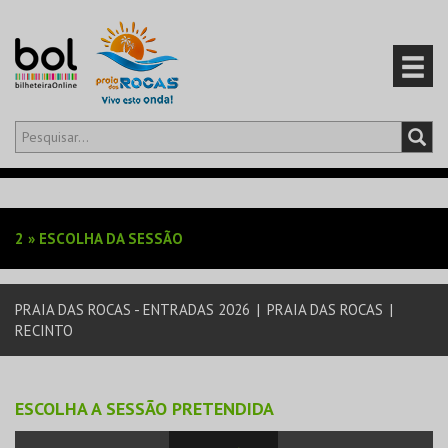
Olá,
iniciar sessão
PT
0
CARRINHO
2
»
ESCOLHA DA SESSÃO
EVENTOS
PRAIA DAS ROCAS - ENTRADAS 2026
|
PRAIA DAS ROCAS
|
CARTÕES
RECINTO
PRODUTOS
ESCOLHA A SESSÃO PRETENDIDA